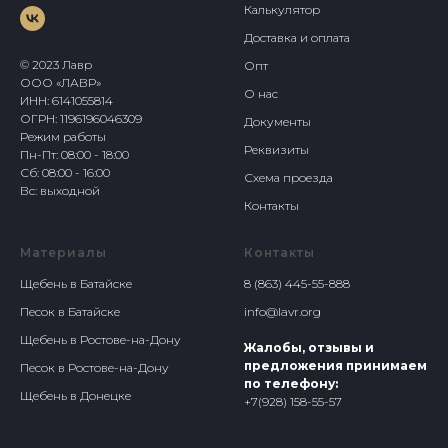
Калькулятор
Доставка и оплата
© 2023 Лавр
Опт
ООО «ЛАВР»
О нас
ИНН: 6141055814
ОГРН: 1196196046309
Документы
Режим работы
Реквизиты
Пн-Пт: 08:00 - 18:00
Сб: 08:00 - 16:00
Схема проезда
Вс: выходной
Контакты
Материалы
Контакты
Щебень в Батайске
8 (863) 445-55-88
8
Песок в Батайске
info@lavr.org
Щебень в Ростове-на-Дону
Жалобы, отзывы и
предложения принимаем
Песок в Ростове-на-Дону
по телефону:
Щебень в Донецке
+7(928) 158-55-57